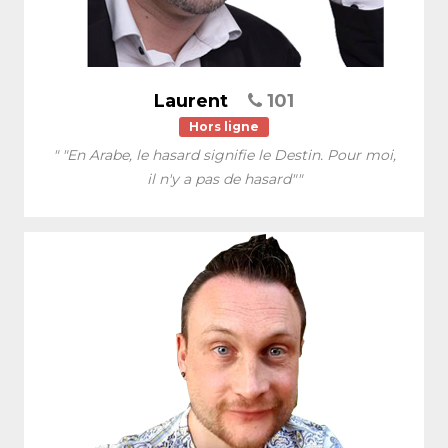
Laurent
101
Hors ligne
" "En Arabe, le hasard signifie le Destin. Pour moi,
il n'y a pas de hasard""