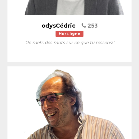
odysCédric
253
Hors ligne
"Je mets des mots sur ce que tu ressens!"